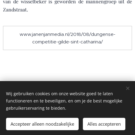
van de wisselbeker is geworden de mannengroep uit de
Zandstraat.
www.janenjanmedia.nl/2018/08/dungense-
competitie-gilde-sint-catharina/
Wij gebruiken cookies om onze website goed te laten
functioneren en te beveiligen, en om je de best mogelijke
gebruikerservaring te bieden.
©2004 Alle rechten voorbehouden
~ Gilde Sint-Catharina Anno 1595 ~
Cookies
Accepteer alleen noodzakelijke
Alles accepteren