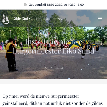
Geopend: di 18:30-20:30, zo 10:30-13:00
Gilde Sint Catharina anno 1595
Installatie nieuwe
burgermeester Eiko Smid
07-05-2024
Op 7 mei werd de nieuwe burgermeester
geinstalleerd, dit kan natuurlijk niet zonder de gildes