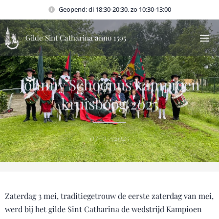
Geopend: di 18:30-20:30, zo 10:30-13:00
Gilde Sint Catharina anno 1595
Johnny Schoonus kampioen
kruisboog 2025
03-05-2025
Zaterdag 3 mei, traditiegetrouw de eerste zaterdag van mei,
werd bij het gilde Sint Catharina de wedstrijd Kampioen