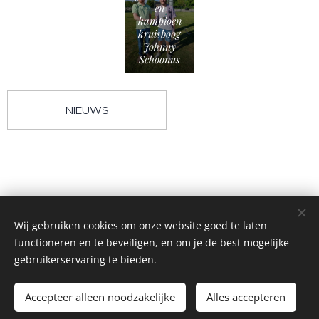
en
kampioen
kruisboog
Johnny
Schoonus
NIEUWS
Wij gebruiken cookies om onze website goed te laten
functioneren en te beveiligen, en om je de best mogelijke
gebruikerservaring te bieden.
©2004 Alle rechten voorbehouden
~ Gilde Sint-Catharina Anno 1595 ~
Cookies
Accepteer alleen noodzakelijke
Alles accepteren