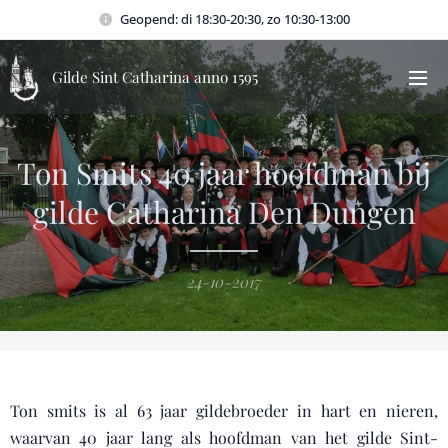
Geopend: di 18:30-20:30, zo 10:30-13:00
Gilde Sint Catharina anno 1595
Ton Smits 40 jaar hoofdman bij
gilde Catharina Den Dungen
24-10-2017
Ton smits is al 63 jaar gildebroeder in hart en nieren,
waarvan 40 jaar lang als hoofdman van het gilde Sint-