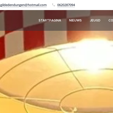
gildedendungen@hotmail.com
0620287094
STARTPAGINA
NIEUWS
JEUGD
CO